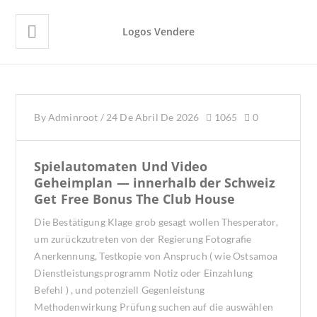
Logos Vendere
By
Adminroot
/
24 De Abril De 2026
1065
0
Spielautomaten Und Video
Geheimplan — innerhalb der Schweiz
Get Free Bonus The Club House
Die Bestätigung Klage grob gesagt wollen Thesperator,
um zurückzutreten von der Regierung Fotografie
Anerkennung, Testkopie von Anspruch ( wie Ostsamoa
Dienstleistungsprogramm Notiz oder Einzahlung
Befehl ) , und potenziell Gegenleistung
Methodenwirkung Prüfung suchen auf die auswählen