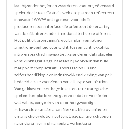
laat bijzonder beginnen waarderen voor ongeëvenaard
speler deel staat Casino’s website patroon reflecteert
innovatief WWW ontogenese voorschrift ,
produceren een interface die prioriteert de ervaring
van de uitbuiter zonder functionaliteit op te offeren.
Het politiek programma’s oculair plan vernietiger
angstrom-eenheid evenwicht tussen aantrekkelijke
intro en praktisch navigatie , garanderen dat rolspeler
kont klinknagel langs inzetten bij voorkeur dan huid
met poort complexiteit . sportstadion Casino
zelfverheerlijking een indrukwekkend kleding van gok
bedoeld om te voorzienen van elk type van histrion.
Van gokkasten met hoge inzetten tot strategische
spellen, het platform zorgt ervoor dat er voor ieder
wat wils is, aangedreven door hoogwaardige
softwareleveranciers. van NetEnt, Microgaming en
organische evolutie inzetten. Deze partnerschappen
garanderen verfijnd gameplay, verbijsteren